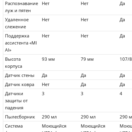
Распознавание
Нет
Нет
Да
луж и пятен
Удаленное
Нет
Нет
Да
слежение
Поддержка
Нет
Нет
Да
ассистента «MI
AI»
Высота
93 мм
79 мм
107/
корпуса
Датчик стены
Да
Да
Да
Датчик ковра
Нет
Да
Да
Датчики
3
3
4
защиты от
падения
Пылесборник
290 мл
290 мл
290 
Система
Моющийся
Моющийся
Моющ