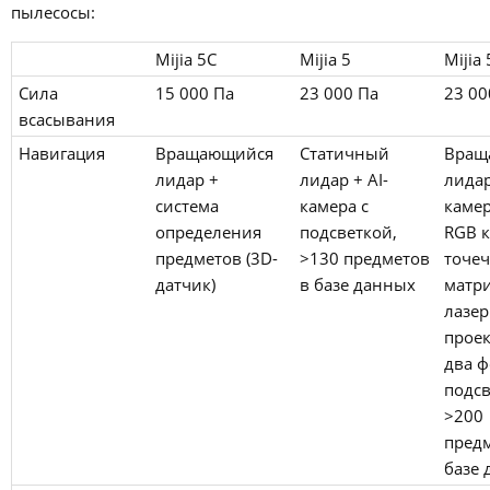
пылесосы:
Mijia 5C
Mijia 5
Mijia 
Сила
15 000 Па
23 000 Па
23 00
всасывания
Навигация
Вращающийся
Статичный
Вращ
лидар +
лидар + AI-
лидар
система
камера с
камер
определения
подсветкой,
RGB 
предметов (3D-
>130 предметов
точе
датчик)
в базе данных
матр
лазер
проек
два 
подсв
>200
предм
базе