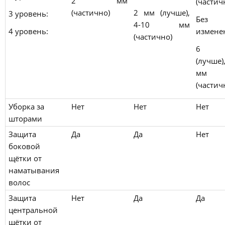
2 мм
(частич
(частично)
2 мм (лучше),
3 уровень:
Без
4-10 мм
4 уровень:
измене
(частично)
6 
(лучше
мм
(частич
Уборка за
Нет
Нет
Нет
шторами
Защита
Да
Да
Нет
боковой
щётки от
наматывания
волос
Защита
Нет
Да
Да
центральной
щётки от