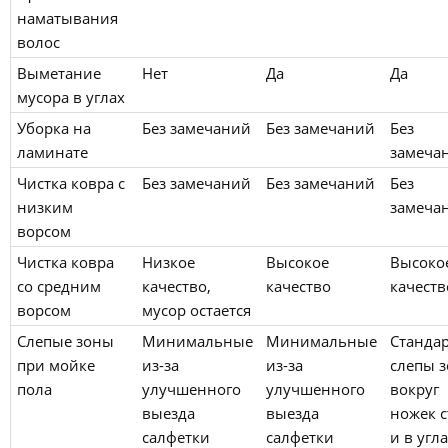
наматывания
волос
Выметание
Нет
Да
Да
мусора в углах
Уборка на
Без замечаний
Без замечаний
Без
ламинате
замеча
Чистка ковра с
Без замечаний
Без замечаний
Без
низким
замеча
ворсом
Чистка ковра
Низкое
Высокое
Высоко
со средним
качество,
качество
качеств
ворсом
мусор остается
Слепые зоны
Минимальные
Минимальные
Станда
при мойке
из-за
из-за
слепы 
пола
улучшенного
улучшенного
вокруг
выезда
выезда
ножек с
салфетки
салфетки
и в угл