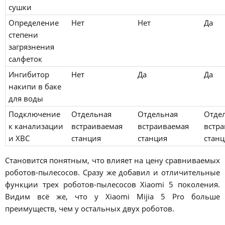
сушки
Определение
Нет
Нет
Да
степени
загрязнения
салфеток
Ингибитор
Нет
Да
Да
накипи в баке
для воды
Подключение
Отдельная
Отдельная
Отде
к канализации
встраиваемая
встраиваемая
встр
и ХВС
станция
станция
стан
Становится понятным, что влияет на цену сравниваемых
роботов-пылесосов. Сразу же добавил и отличительные
функции трех роботов-пылесосов Xiaomi 5 поколения.
Видим всё же, что у Xiaomi Mijia 5 Pro больше
преимуществ, чем у остальных двух роботов.