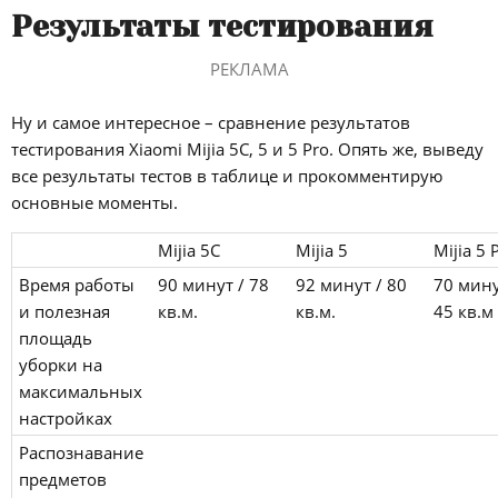
Результаты тестирования
РЕКЛАМА
Ну и самое интересное – сравнение результатов
тестирования Xiaomi Mijia 5C, 5 и 5 Pro. Опять же, выведу
все результаты тестов в таблице и прокомментирую
основные моменты.
Mijia 5C
Mijia 5
Mijia 5 
Время работы
90 минут / 78
92 минут / 80
70 мину
и полезная
кв.м.
кв.м.
45 кв.м
площадь
уборки на
максимальных
настройках
Распознавание
предметов