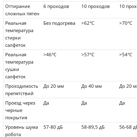
Оттирание
6 проходов
10 проходов
10 про
сложных пятен
Реальная
Без подогрева
>62°C
>70°C
температура
стирки
салфеток
Реальная
>46°C
>57°C
>54°C
температура
сушки
салфеток
Проходимость
До 20 мм
До 40 мм
До 20 
препятствий
Проезд через
Да
Да
Да
черные
покрытия
Уровень шума
57-80 дБ
58-89,5 дБ
56-68 д
робота