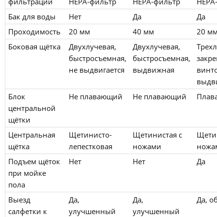
фильтрации
HEPA-фильтр
HEPA-фильтр
HEPA
Бак для воды
Нет
Да
Да
Проходимость
20 мм
40 мм
20 м
Боковая щётка
Двухлучевая,
Двухлучевая,
Трехл
быстросъемная,
быстросъемная,
закр
не выдвигается
выдвижная
винт
выдв
Блок
Не плавающий
Не плавающий
Плав
центральной
щётки
Центральная
Щетинисто-
Щетинистая с
Щети
щётка
лепестковая
ножами
ножа
Подъем щёток
Нет
Нет
Да
при мойке
пола
Выезд
Да,
Да,
Да, 
салфетки к
улучшенный
улучшенный