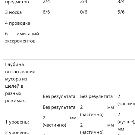
2/4
2/4
3/4
предметов
6/6
0/6
5/6
3 носка
4 проводка
6 имитаций
экскрементов
Глубина
высасывания
мусора из
щелей в
разных
Без результата
Без результата
2 
режимах:
(частич
Без результата
2 мм
(частично)
2 
2 мм
(лучше)
1 уровень:
(частично)
2 мм
мм
(частично)
2 уровень: