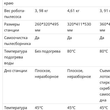
краю
Вес робота-
3, 98 кг
4,61 кг
3, 91 
пылесоса
Размеры
260*320*495
320*411*530
360*
станции
мм
мм
мм
Самоочистка
Да
Да
Да
пылесборника
Температура
Без подогрева
80°C
80°C
подогрева
воды
Дно станции
Плоское,
Плоское,
Съем
неразборное
неразборное
лоток
стирк
скреб
само
дна
Температура
45°C
45°C
45°C