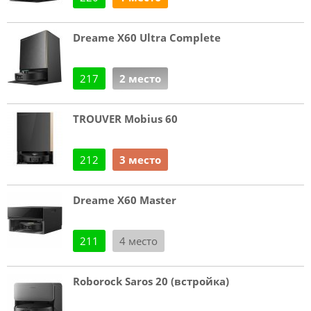
Dreame X60 Ultra Complete
217
2 место
TROUVER Mobius 60
212
3 место
Dreame X60 Master
211
4 место
Roborock Saros 20 (встройка)