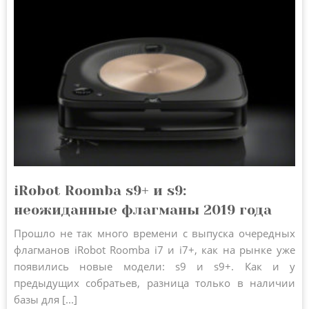
iRobot Roomba s9+ и s9:
неожиданные флагманы 2019 года
Прошло не так много времени с выпуска очередных
флагманов iRobot Roomba i7 и i7+, как на рынке уже
появились новые модели: s9 и s9+. Как и у
предыдущих собратьев, разница только в наличии
базы для [...]