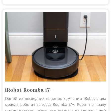
iRobot Roomba i7+
Одной из последних новинок компании iRobot стала
модель робота-пылесоса Roomba i7+. Робот по праву
можно назвать самым автономным на сегодняшний