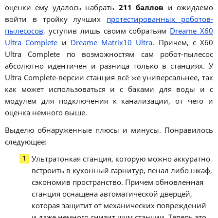
оценки ему удалось набрать
211 баллов
и ожидаемо
войти в тройку лучших
протестированных роботов-
пылесосов,
уступив лишь своим собратьям
Dreame X60
Ultra Complete
и
Dreame Matrix10 Ultra
. Причем, с X60
Ultra Complete по возможностям сам робот-пылесос
абсолютно идентичен и разница только в станциях. У
Ultra Complete-версии станция всё же универсальнее, так
как может использоваться и с баками для воды и с
модулем для подключения к канализации, от чего и
оценка немного выше.
Выделю обнаруженные плюсы и минусы. Понравилось
следующее:
Ультратонкая станция, которую можно аккуратно
встроить в кухонный гарнитур, пенал либо шкаф,
сэкономив пространство. Причем обновленная
станция оснащена автоматической дверцей,
которая защитит от механических повреждений
и даже немного снизит шум станции. Теперь это