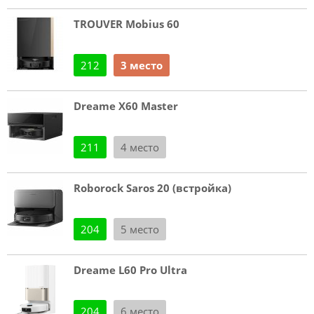
TROUVER Mobius 60
212
3 место
Dreame X60 Master
211
4 место
Roborock Saros 20 (встройка)
204
5 место
Dreame L60 Pro Ultra
204
6 место