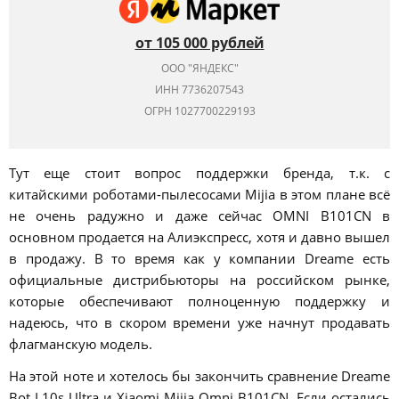
от 105 000 рублей
ООО "ЯНДЕКС"
ИНН 7736207543
ОГРН 1027700229193
Тут еще стоит вопрос поддержки бренда, т.к. с
китайскими роботами-пылесосами Mijia в этом плане всё
не очень радужно и даже сейчас OMNI B101CN в
основном продается на Алиэкспресс, хотя и давно вышел
в продажу. В то время как у компании Dreame есть
официальные дистрибьюторы на российском рынке,
которые обеспечивают полноценную поддержку и
надеюсь, что в скором времени уже начнут продавать
флагманскую модель.
На этой ноте и хотелось бы закончить сравнение Dreame
Bot L10s Ultra и Xiaomi Mijia Omni B101CN. Если остались