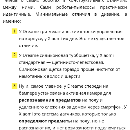
Теперь о самих роботах и конструктивных отличиях
между ними. Сами роботы-пылесосы практически
идентичные. Минимальные отличия в дизайне, а
именно:
У Dreame три механические кнопки управления
на корпусе, у Xiaomi их две. Это не существенное
отличие.
У Dreame силиконовая турбощетка, у Xiaomi
стандартная — щетинисто-лепестковая.
Силиконовая щетка гораздо проще чистится от
намотанных волос и шерсти.
Ну и, самое главное, у Dreame спереди на
бампере установлена активная камера для
распознавания предметов
на полу и
удаленного слежения за домом через смартфон. У
Xiaomi это система датчиков, которые только
определяют предметы
на полу, но не
распознают их, и нет возможности подключиться