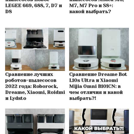
LEGEE 669, 688, 7, D7 и
M7, M7 Pro и S8+:
D8
какой выбрать?
Сравнение лучших
Сравнение Dreame Bot
роботов-пылесосов
L10s Ultra и Xiaomi
2022 года: Roborock,
Mijia Omni B101CN: в
Dreame, Xiaomi, Roidmi
чем отличия и какой
и Lydsto
выбрать?!