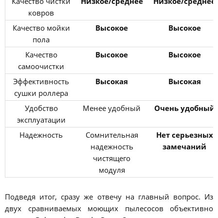
Качество чистки
Низкое/среднее
Низкое/среднее
ковров
Качество мойки
Высокое
Высокое
пола
Качество
Высокое
Высокое
самоочистки
Эффективность
Высокая
Высокая
сушки роллера
Удобство
Менее удобный
Очень удобный
эксплуатации
Надежность
Сомнительная
Нет серьезных
надежность
замечаний
чистящего
модуля
Подведя итог, сразу же отвечу на главный вопрос. Из
двух сравниваемых моющих пылесосов объективно