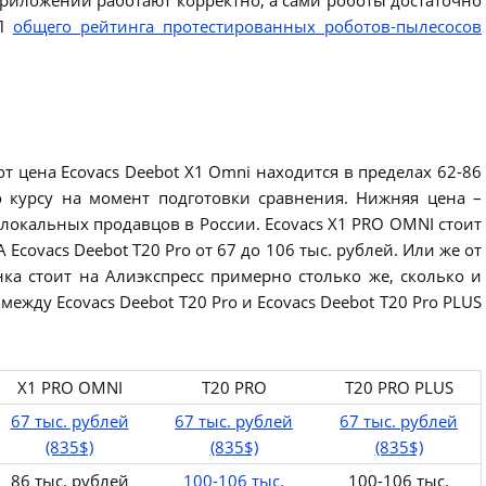
ОП
общего рейтинга протестированных роботов-пылесосов
от цена Ecovacs Deebot X1 Omni находится в пределах 62-86
о курсу на момент подготовки сравнения. Нижняя цена –
 локальных продавцов в России. Ecovacs X1 PRO OMNI стоит
 А Ecovacs Deebot T20 Pro от 67 до 106 тыс. рублей. Или же от
ка стоит на Алиэкспресс примерно столько же, сколько и
ежду Ecovacs Deebot T20 Pro и Ecovacs Deebot T20 Pro PLUS
X1 PRO OMNI
T20 PRO
T20 PRO PLUS
67 тыс. рублей
67 тыс. рублей
67 тыс. рублей
(835$)
(835$)
(835$)
86 тыс. рублей
100-106 тыс.
100-106 тыс.