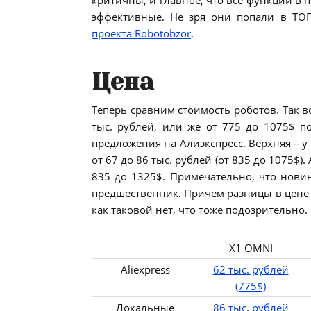
эффективные. Не зря они попали в Т
проекта Robotobzor
.
Цена
Теперь сравним стоимость роботов. Так в
тыс. рублей, или же от 775 до 1075$ п
предложения на Алиэкспресс. Верхняя – у
от 67 до 86 тыс. рублей (от 835 до 1075$).
835 до 1325$. Примечательно, что новин
предшественник. Причем разницы в цене м
как таковой нет, что тоже подозрительно.
X1 OMNI
Aliexpress
62 тыс. рублей
(775$)
Локальные
86 тыс. рублей