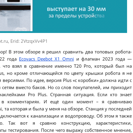
t.ru, Erid: 2VtzqxVv4P1
ор! В этом обзоре я решил сравнить два топовых робота-
022 года
Ecovacs Deebot X1 Omni
и флагман 2023 года —
у, что взял в сравнение именно T20 Pro, который был на
lus, но кроме отличающейся по цвету крышки робота я не
версиями. По идее, версия Plus «с коробки» должна идти с
етям вместо баков. Но со слов покупателей, им приходит
клейками Pro Plus. Странная ситуация. Если кто знает
ь в комментариях. И ещё один момент – я сравниваю
, та которая и была у меня на обзоре. Станция у последней
одключается к канализации и водопроводу. Об этом я также
о. Так вот я сравню конструкцию, характеристики,
ты тестирования. После чего выражу собственное мнение,