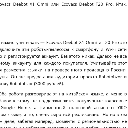
ovacs Deebot X1 Omni или Ecovacs Deebot T20 Pro. Итак,
 важно учитывать — Ecovacs Deebot X1 Omni и T20 Pro это
дключить эти роботы-пылесосы к смартфону и Wi-Fi сети
 и регистрируется аккаунт. Без этого никак. Далеко не все
ому аккаунту для каждого покупателя. Учитывайте этот
я разместил ссылки на проверенного продавца в России,
упы. Он же предоставил аудитории проекта Robotobzor и
оду Robotobzor (3000 рублей).
Оба робота разговаривают на китайском языке, а меню в
бавок к этому не поддерживаются популярные голосовые
и Google Home, а фирменный голосовой ассистент YIKO
ом языке, и то, очень сыро всё реализовано. Но на этом
м деле, забегая наперед, моменты с региональностью не
приложении работают корректно, а сами роботы достаточно