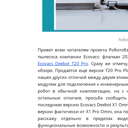
hobo
Привет всем читателям проекта Роботобз
пылесоса компании Ecovacs: флагман 2
Ecovacs Deebot T20 Pro
. Сразу же отмеч
обзоре. Продается ещё версия T20 Pro P
нашел других отличий между двумя этими 
модулем для подключения к инженерным с
робот в обычной комплектации, но с на
остальные отличия, просьба сообщит
последнюю версию Ecovacs Deebot X1 Omni
версии фактически от X1 Pro Omni, она п
расскажу отдельно в пределах виде
функциональные возможности и результа