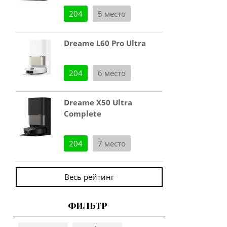
204
5 место
Dreame L60 Pro Ultra
204
6 место
Dreame X50 Ultra
Complete
204
7 место
Весь рейтинг
ФИЛЬТР