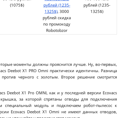
(1075$)
рублей (1235-
рублей (1235-
1325$)
, 3000
1325$)
рублей скидка
по промокоду
Robotobzor
которые моменты должны прояснится лучше. Ну, во-первых,
vacs Deebot X1 PRO Omni практически идентичны. Разница
 против черного с золотым. Второе решение смотрится
acs Deebot X1 Pro OMNI, как и у последней версии Ecovacs
 крышка, за которой спрятаны отводы для подключения
ем специальный модуль и подключаем робот-пылесос к
рсии Ecovacs Deebot X1 Omni не имеют данных отводов,
ельно уточняйте у продавца этот момент.