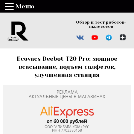
Меню
Обзор и тест роботов-
пылесосов
Ecovacs Deebot T20 Pro: мощное
всасывание, подъем салфеток,
улучшенная станция
РЕКЛАМА
АКТУАЛЬНЫЕ ЦЕНЫ В МАГАЗИНАХ
от 60 000 рублей
ООО "АЛИБАБА.КОМ (РУ)"
ИНН 7703380158