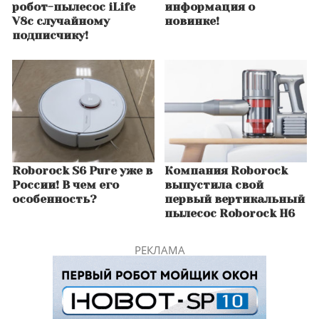
робот-пылесос iLife
информация о
V8c случайному
новинке!
подписчику!
Roborock S6 Pure уже в
Компания Roborock
России! В чем его
выпустила свой
особенность?
первый вертикальный
пылесос Roborock H6
РЕКЛАМА