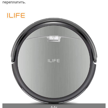
переплатить.
A4s