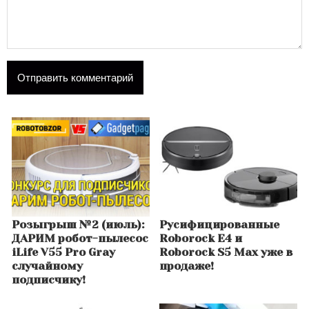
Розыгрыш №2 (июль):
Русифицированные
ДАРИМ робот-пылесос
Roborock E4 и
iLife V55 Pro Gray
Roborock S5 Max уже в
случайному
продаже!
подписчику!