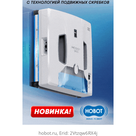
hobot.ru, Erid: 2Vtzqw6RX4j