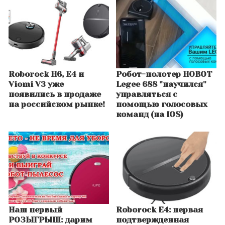
Roborock H6, E4 и
Робот-полотер HOBOT
Viomi V3 уже
Legee 688 "научился"
появились в продаже
управляться с
на российском рынке!
помощью голосовых
команд (на IOS)
Наш первый
Roborock E4: первая
РОЗЫГРЫШ: дарим
подтвержденная