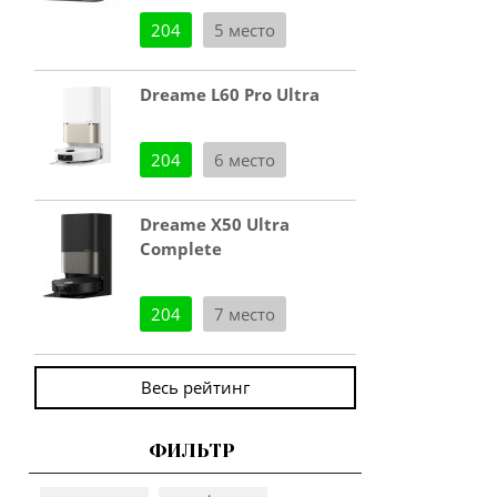
204
5 место
Dreame L60 Pro Ultra
204
6 место
Dreame X50 Ultra
Complete
204
7 место
Весь рейтинг
ФИЛЬТР