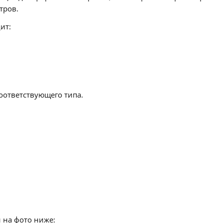
тров.
ит:
оответствующего типа.
н на фото ниже: