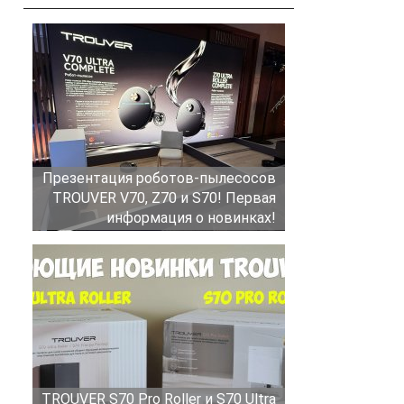
Презентация роботов-пылесосов
TROUVER V70, Z70 и S70! Первая
информация о новинках!
TROUVER S70 Pro Roller и S70 Ultra