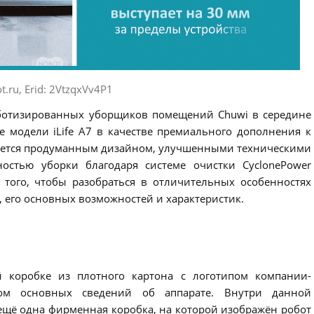
t.ru, Erid: 2VtzqxVv4P1
ботизированных уборщиков помещений Chuwi в середине
е модели iLife A7 в качестве премиального дополнения к
чается продуманным дизайном, улучшенными техническими
остью уборки благодаря системе очистки CyclonePower
я того, чтобы разобраться в отличительных особенностях
7, его основных возможностей и характеристик.
й коробке из плотного картона с логотипом компании-
ом основных сведений об аппарате. Внутри данной
ещё одна фирменная коробка, на которой изображён робот