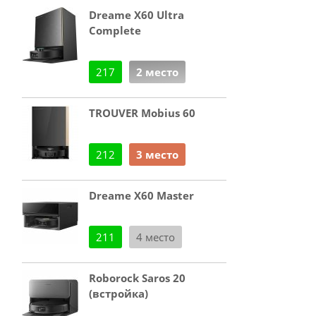
Dreame X60 Ultra
Complete
217
2 место
TROUVER Mobius 60
212
3 место
Dreame X60 Master
211
4 место
Roborock Saros 20
(встройка)