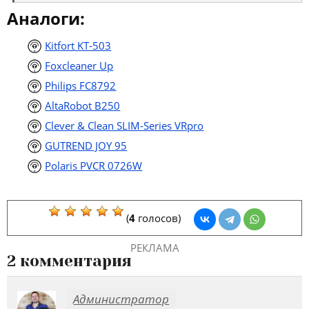
Аналоги:
Kitfort KT-503
Foxcleaner Up
Philips FC8792
AltaRobot B250
Clever & Clean SLIM-Series VRpro
GUTREND JOY 95
Polaris PVCR 0726W
(
4
голосов)
РЕКЛАМА
2 комментария
Администратор