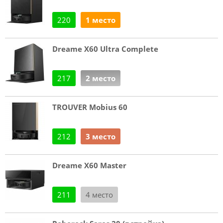
220
1 место
Dreame X60 Ultra Complete
217
2 место
TROUVER Mobius 60
212
3 место
Dreame X60 Master
211
4 место