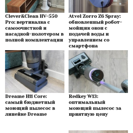
Clever&Clean HV-550
Atvel Zorro Z6 Spray:
Pro: вертикалка с
обновленный робот-
самоочисткой и
мойщик окон с
насадкой-полотером в
подачей воды и
полной комплектации
управлением со
смартфона
Dreame H11 Core:
Redkey W13:
самый бюджетный
оптимальный
моющий пылесос в
моющий пылесос за
линейке Dreame
приятную цену