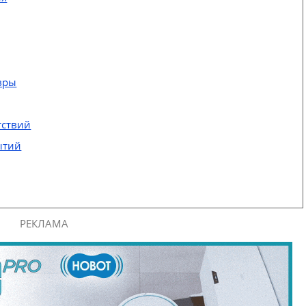
вры
тствий
ытий
РЕКЛАМА