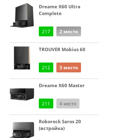
Dreame X60 Ultra
Complete
217
2 место
TROUVER Mobius 60
212
3 место
Dreame X60 Master
211
4 место
Roborock Saros 20
(встройка)