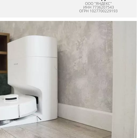
ООО "ЯНДЕКС"
ИНН 7736207543
ОГРН 1027700229193