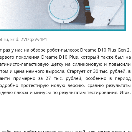
t.ru, Erid: 2VtzqxVv4P1
 раз у нас на обзоре робот-пылесос Dreame D10 Plus Gen 2.
рвого поколения Dreame D10 Plus, который также был на
етинисто-лепестковую щетку на силиконовую и повысили
том и цена немного выросла. Стартует от 30 тыс. рублей, в
айти примерно за 27 тыс. рублей, особенно в период
подробно протестирую новую версию, сравню результаты
ыделю плюсы и минусы по результатам тестирования. Итак,
 себя сам робот-пылесос со станцией для самоочистки и