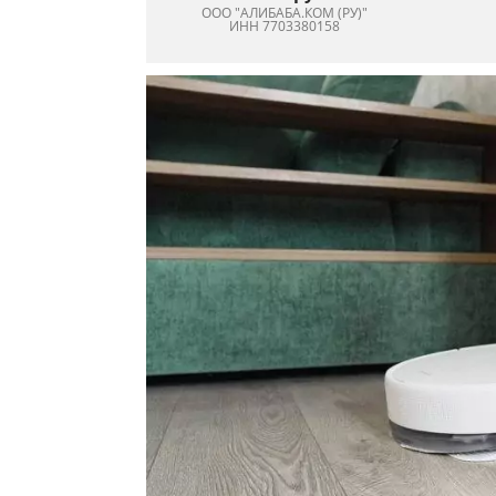
ООО "АЛИБАБА.КОМ (РУ)"
ИНН 7703380158