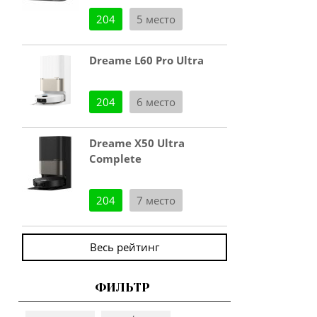
204
5 место
Dreame L60 Pro Ultra
204
6 место
Dreame X50 Ultra
Complete
204
7 место
Весь рейтинг
ФИЛЬТР