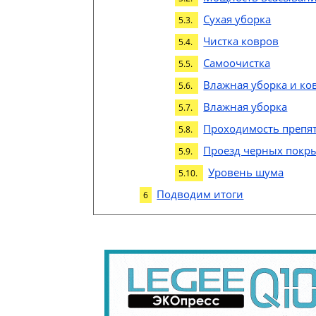
Сухая уборка
Чистка ковров
Самоочистка
Влажная уборка и ко
Влажная уборка
Проходимость препя
Проезд черных покр
Уровень шума
Подводим итоги