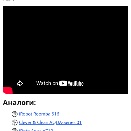
Аналоги:
iRobot Roomba 616
Clever & Clean AQUA-Series 01
iBoto Aqua V710