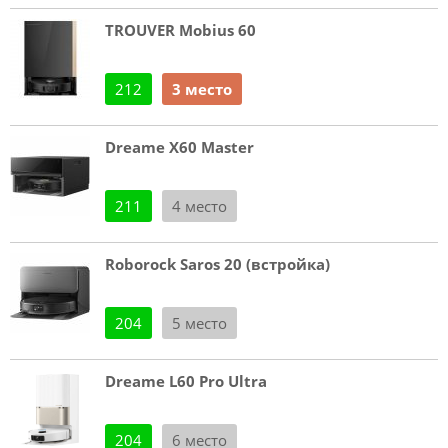
TROUVER Mobius 60
212
3 место
Dreame X60 Master
211
4 место
Roborock Saros 20 (встройка)
204
5 место
Dreame L60 Pro Ultra
204
6 место