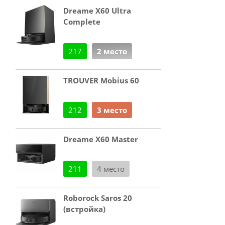
Dreame X60 Ultra
Complete
217
2 место
TROUVER Mobius 60
212
3 место
Dreame X60 Master
211
4 место
Roborock Saros 20
(встройка)