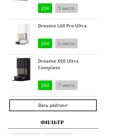
204
5 место
Dreame L60 Pro Ultra
204
6 место
Dreame X50 Ultra
Complete
204
7 место
Весь рейтинг
ФИЛЬТР