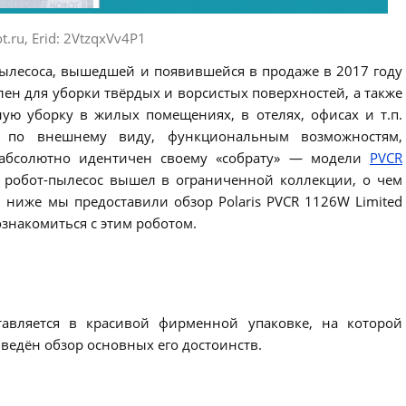
t.ru, Erid: 2VtzqxVv4P1
пылесоса, вышедшей и появившейся в продаже в 2017 году
лен для уборки твёрдых и ворсистых поверхностей, а также
ю уборку в жилых помещениях, в отелях, офисах и т.п.
о по внешнему виду, функциональным возможностям,
 абсолютно идентичен своему «собрату» — модели
PVCR
 робот-пылесос вышел в ограниченной коллекции, о чем
, ниже мы предоставили обзор Polaris PVCR 1126W Limited
ознакомиться с этим роботом.
тавляется в красивой фирменной упаковке, на которой
иведён обзор основных его достоинств.