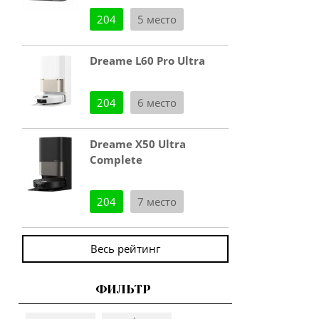
204
5 место
Dreame L60 Pro Ultra
204
6 место
Dreame X50 Ultra
Complete
204
7 место
Весь рейтинг
ФИЛЬТР