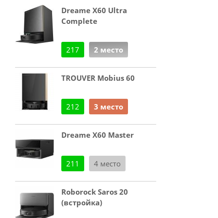
Dreame X60 Ultra
Complete
217
2 место
TROUVER Mobius 60
212
3 место
Dreame X60 Master
211
4 место
Roborock Saros 20
(встройка)