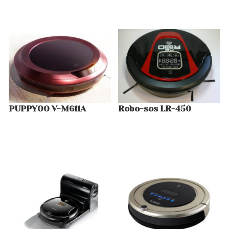
PUPPYOO V-M611A
Robo-sos LR-450