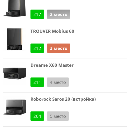
217
2 место
TROUVER Mobius 60
212
3 место
Dreame X60 Master
211
4 место
Roborock Saros 20 (встройка)
204
5 место