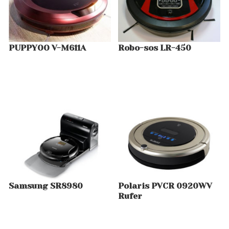
PUPPYOO V-M611A
Robo-sos LR-450
Samsung SR8980
Polaris PVCR 0920WV
Rufer