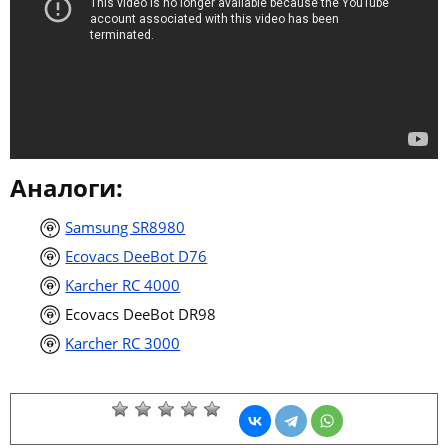
Аналоги:
Samsung SR8980
Ecovacs DeeBot D76
Karcher RC 4000
Ecovacs DeeBot DR98
Karcher RC 3000