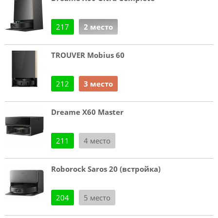
217
2 место
TROUVER Mobius 60
212
3 место
Dreame X60 Master
211
4 место
Roborock Saros 20 (встройка)
204
5 место