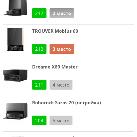
217
2 место
TROUVER Mobius 60
212
3 место
Dreame X60 Master
211
4 место
Roborock Saros 20 (встройка)
204
5 место