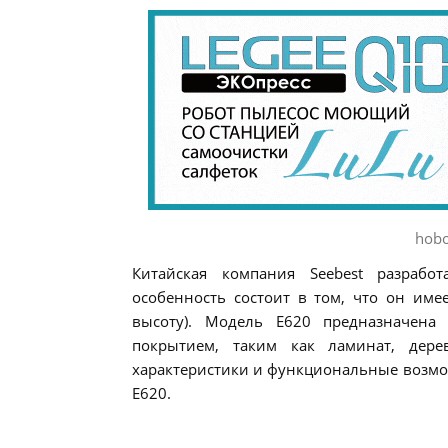
hobo
Китайская компания Seebest разрабо
особенность состоит в том, что он име
высоту). Модель E620 предназначен
покрытием, таким как ламинат, дере
характеристики и функциональные возможн
E620.