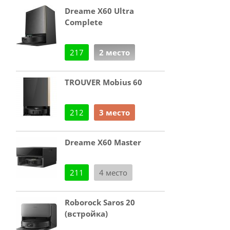
Dreame X60 Ultra
Complete
217
2 место
TROUVER Mobius 60
212
3 место
Dreame X60 Master
211
4 место
Roborock Saros 20
(встройка)