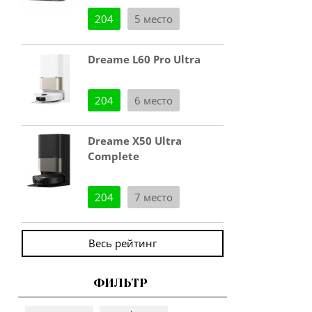
204
5 место
Dreame L60 Pro Ultra
204
6 место
Dreame X50 Ultra
Complete
204
7 место
Весь рейтинг
ФИЛЬТР