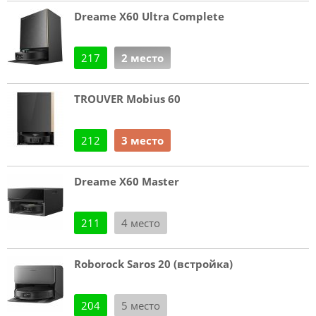
Dreame X60 Ultra Complete
217
2 место
TROUVER Mobius 60
212
3 место
Dreame X60 Master
211
4 место
Roborock Saros 20 (встройка)
204
5 место