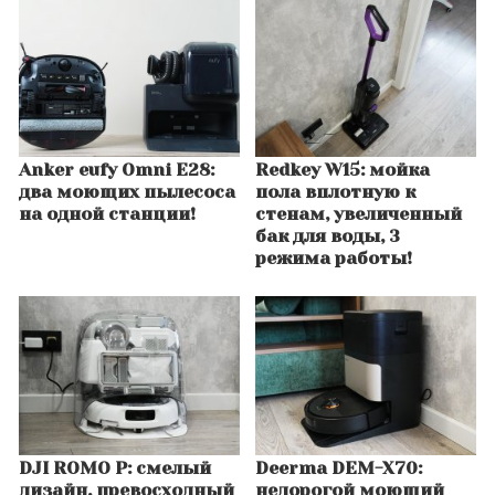
Anker eufy Omni E28:
Redkey W15: мойка
два моющих пылесоса
пола вплотную к
на одной станции!
стенам, увеличенный
бак для воды, 3
режима работы!
DJI ROMO P: смелый
Deerma DEM-X70:
дизайн, превосходный
недорогой моющий