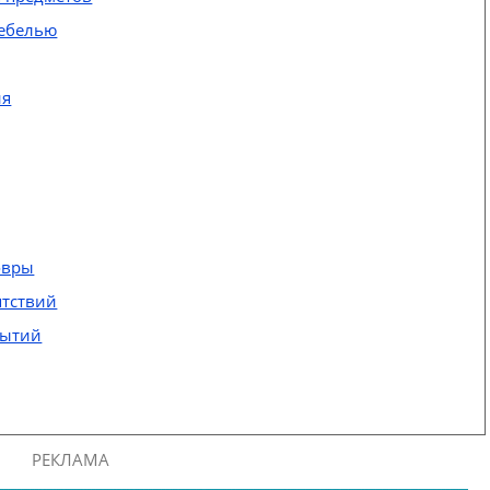
мебелью
ия
овры
ятствий
рытий
РЕКЛАМА