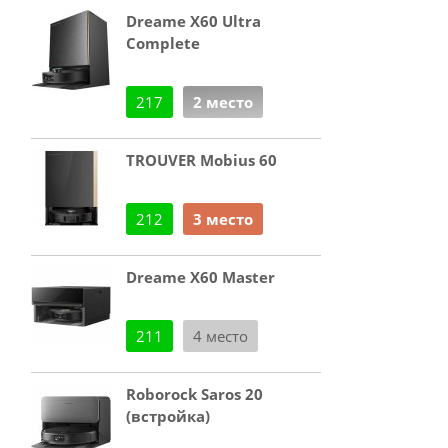
Dreame X60 Ultra
Complete
217
2 место
TROUVER Mobius 60
212
3 место
Dreame X60 Master
211
4 место
Roborock Saros 20
(встройка)