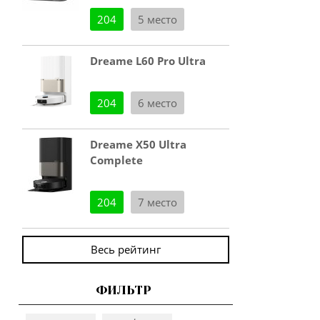
204
5 место
Dreame L60 Pro Ultra
204
6 место
Dreame X50 Ultra
Complete
204
7 место
Весь рейтинг
ФИЛЬТР