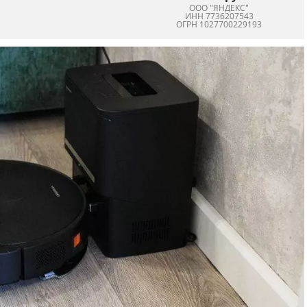
ООО "ЯНДЕКС"
ИНН 7736207543
ОГРН 1027700229193