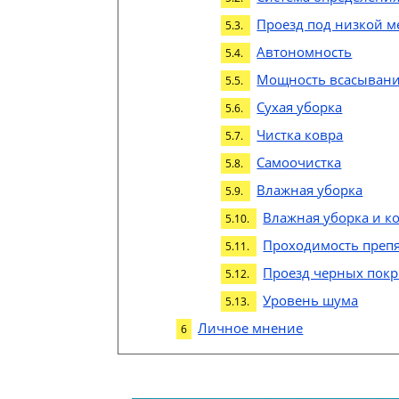
Проезд под низкой 
Автономность
Мощность всасыван
Сухая уборка
Чистка ковра
Самоочистка
Влажная уборка
Влажная уборка и к
Проходимость преп
Проезд черных пок
Уровень шума
Личное мнение