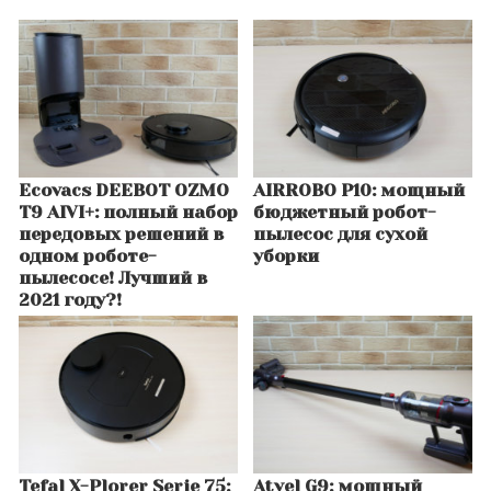
Ecovacs DEEBOT OZMO
AIRROBO P10: мощный
T9 AIVI+: полный набор
бюджетный робот-
передовых решений в
пылесос для сухой
одном роботе-
уборки
пылесосе! Лучший в
2021 году?!
Tefal X-Plorer Serie 75:
Atvel G9: мощный