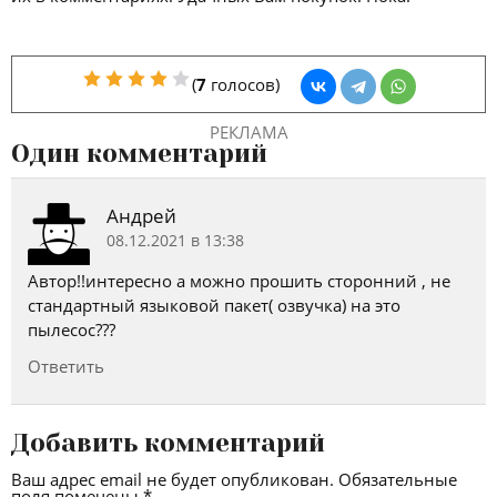
(
7
голосов)
1 Star
2 Stars
3 Stars
4 Stars
5 Stars
РЕКЛАМА
Один комментарий
Андрей
08.12.2021 в 13:38
Автор!!интересно а можно прошить сторонний , не
стандартный языковой пакет( озвучка) на это
пылесос???
Ответить
Добавить комментарий
Ваш адрес email не будет опубликован.
Обязательные
поля помечены
*