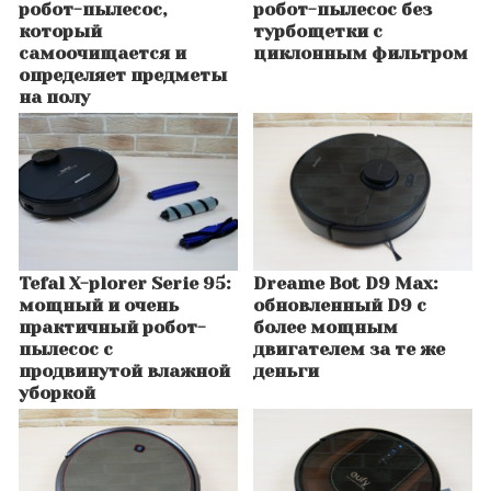
робот-пылесос,
робот-пылесос без
который
турбощетки с
самоочищается и
циклонным фильтром
определяет предметы
на полу
Tefal X-plorer Serie 95:
Dreame Bot D9 Max:
мощный и очень
обновленный D9 с
практичный робот-
более мощным
пылесос с
двигателем за те же
продвинутой влажной
деньги
уборкой