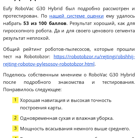
Eufy RoboVac G30 Hybrid был подробно рассмотрен и
протестирован. По
нашей системе оценки
ему удалось
набрать
53 из 100 баллов
. Результат хороший, как для
гироскопного робота. Да и для своего ценового сегмента
результат неплохой.
Общий рейтинг роботов-пылесосов, которые прошли
тест на Robotobzor:
https://robotobzor.ru/rejtingi/obshhij-
rejting-robotov-pylesosov-robotobzor.html
.
Поделюсь собственным мнением о RoboVac G30 Hybrid
после подробного знакомства и тестирования.
Понравилось следующее:
Хорошая навигация и высокая точность
построения карты.
Одновременная сухая и влажная уборка.
Мощность всасывания немного выше среднего.