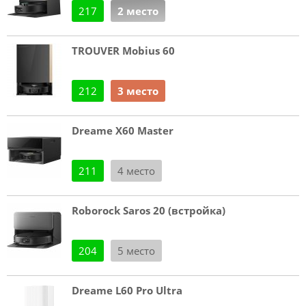
217
2 место
TROUVER Mobius 60
212
3 место
Dreame X60 Master
211
4 место
Roborock Saros 20 (встройка)
204
5 место
Dreame L60 Pro Ultra