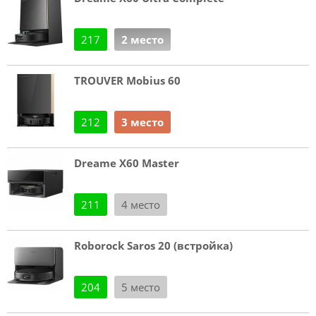
217
2 место
TROUVER Mobius 60
212
3 место
Dreame X60 Master
211
4 место
Roborock Saros 20 (встройка)
204
5 место