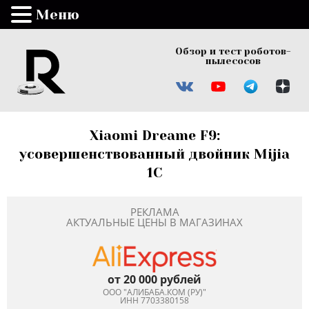
Меню
Обзор и тест роботов-
пылесосов
Xiaomi Dreame F9:
усовершенствованный двойник Mijia
1C
РЕКЛАМА
АКТУАЛЬНЫЕ ЦЕНЫ В МАГАЗИНАХ
от 20 000 рублей
ООО "АЛИБАБА.КОМ (РУ)"
ИНН 7703380158