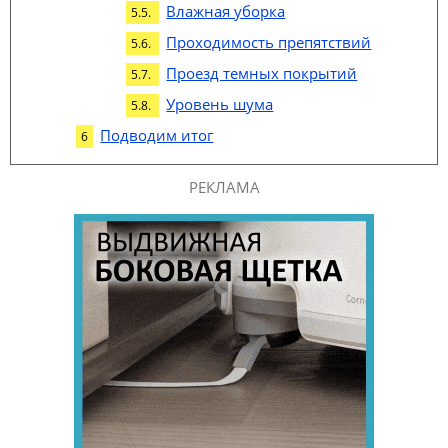
Влажная уборка
Проходимость препятствий
Проезд темных покрытий
Уровень шума
Подводим итог
РЕКЛАМА