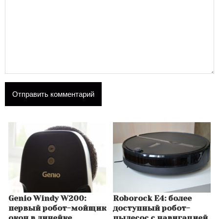
Genio Windy W200:
Roborock E4: более
первый робот-мойщик
доступный робот-
окон в линейке
пылесос с навигацией