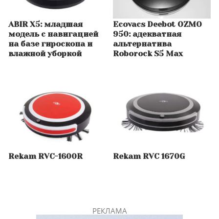
ABIR X5: младшая
Ecovacs Deebot OZMO
модель с навигацией
950: адекватная
на базе гироскопа и
альтернатива
влажной уборкой
Roborock S5 Max
Rekam RVC-1600R
Rekam RVC 1670G
РЕКЛАМА