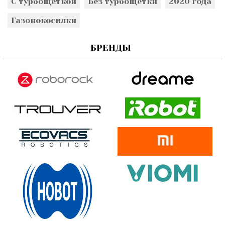
С турбощеткой
Без турбощетки
2020 года
Газонокосилки
БРЕНДЫ