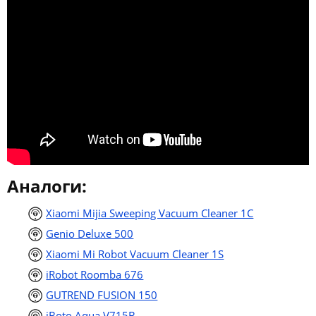
Аналоги:
Xiaomi Mijia Sweeping Vacuum Cleaner 1C
Genio Deluxe 500
Xiaomi Mi Robot Vacuum Cleaner 1S
iRobot Roomba 676
GUTREND FUSION 150
iBoto Aqua V715B