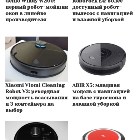
Genio Windy W200:
Roborock E4: более
первый робот-мойщик
доступный робот-
окон в линейке
пылесос с навигацией
производителя
и влажной уборкой
Xiaomi Viomi Cleaning
ABIR X5: младшая
Robot V3: рекордная
модель с навигацией
мощность всасывания
на базе гироскопа и
и 3 контейнера на
влажной уборкой
выбор