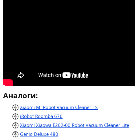
Аналоги:
Xiaomi Mi Robot Vacuum Cleaner 1S
iRobot Roomba 676
Xiaomi Xiaowa E202-00 Robot Vacuum Cleaner Lite
Genio Deluxe 480