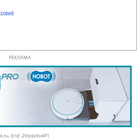
тствий
РЕКЛАМА
t.ru, Erid: 2VtzqxVv4P1