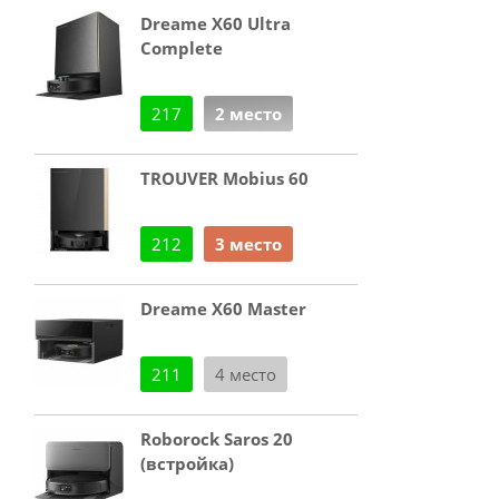
Dreame X60 Ultra
Complete
217
2 место
TROUVER Mobius 60
212
3 место
Dreame X60 Master
211
4 место
Roborock Saros 20
(встройка)