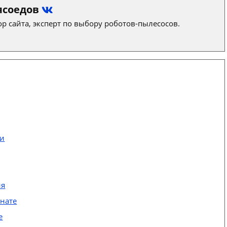
ясоедов
р сайта, эксперт по выбору роботов-пылесосов.
ти
ия
инате
е