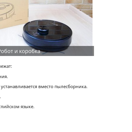
Робот и коробка
лежат:
ния.
 устанавливается вместо пылесборника.
.
глийском языке.