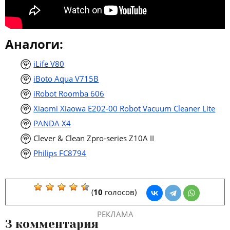
Аналоги:
iLife V80
iBoto Aqua V715B
iRobot Roomba 606
Xiaomi Xiaowa E202-00 Robot Vacuum Cleaner Lite
PANDA X4
Clever & Clean Zpro-series Z10A II
Philips FC8794
(
10
голосов)
РЕКЛАМА
3 комментария