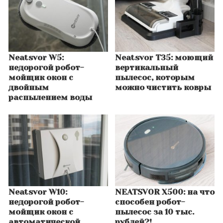
Neatsvor W5:
Neatsvor T35: моющий
недорогой робот-
вертикальный
мойщик окон с
пылесос, которым
двойным
можно чистить ковры
распылением воды
Neatsvor W10:
NEATSVOR X500: на что
недорогой робот-
способен робот-
мойщик окон с
пылесос за 10 тыс.
автоматической
рублей?!