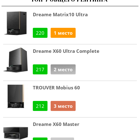
Dreame Matrix10 Ultra
220
1 место
Dreame X60 Ultra Complete
217
2 место
TROUVER Mobius 60
212
3 место
Dreame X60 Master