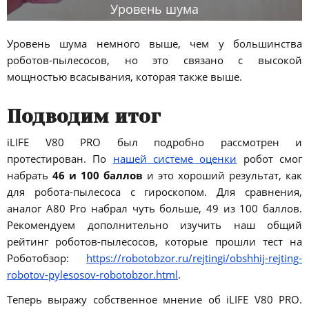
Уровень шума
Уровень шума немного выше, чем у большинства
роботов-пылесосов, но это связано с высокой
мощностью всасывания, которая также выше.
Подводим итог
iLIFE V80 PRO был подробно рассмотрен и
протестирован. По
нашей системе оценки
робот смог
набрать
46 и 100 баллов
и это хороший результат, как
для робота-пылесоса с гироскопом. Для сравнения,
аналог A80 Pro набрал чуть больше, 49 из 100 баллов.
Рекомендуем дополнительно изучить наш общий
рейтинг роботов-пылесосов, которые прошли тест на
Роботобзор:
https://robotobzor.ru/rejtingi/obshhij-rejting-
robotov-pylesosov-robotobzor.html
.
Теперь выражу собственное мнение об iLIFE V80 PRO.