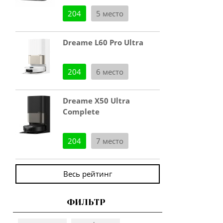
204
5 место
Dreame L60 Pro Ultra
204
6 место
Dreame X50 Ultra
Complete
204
7 место
Весь рейтинг
ФИЛЬТР