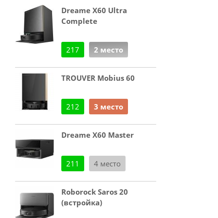
Dreame X60 Ultra
Complete
217
2 место
TROUVER Mobius 60
212
3 место
Dreame X60 Master
211
4 место
Roborock Saros 20
(встройка)