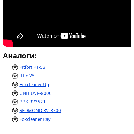
Аналоги:
Kitfort KT-531
iLife V5
Foxcleaner Up
UNIT UVR-8000
BBK BV3521
REDMOND RV-R300
Foxcleaner Ray