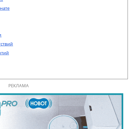
инате
и
тствий
ытий
РЕКЛАМА