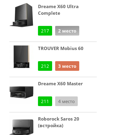
Dreame X60 Ultra
Complete
217
2 место
TROUVER Mobius 60
212
3 место
Dreame X60 Master
211
4 место
Roborock Saros 20
(встройка)