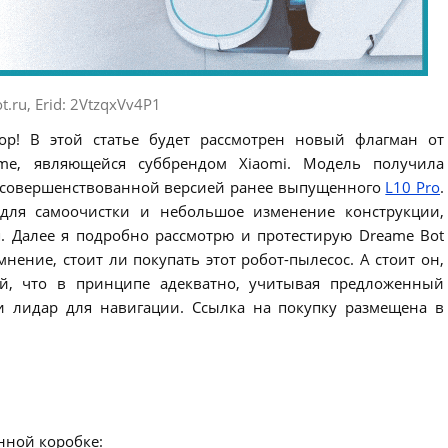
t.ru, Erid: 2VtzqxVv4P1
ор! В этой статье будет рассмотрен новый флагман от
me, являющейся суббрендом Xiaomi. Модель получила
я усовершенствованной версией ранее выпущенного
L10 Pro
.
для самоочистки и небольшое изменение конструкции,
. Далее я подробно рассмотрю и протестирую Dreame Bot
мнение, стоит ли покупать этот робот-пылесос. А стоит он,
ей, что в принципе адекватно, учитывая предложенный
и лидар для навигации. Ссылка на покупку размещена в
нной коробке: