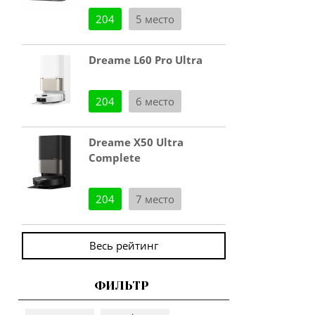
204
5 место
Dreame L60 Pro Ultra
204
6 место
Dreame X50 Ultra
Complete
204
7 место
Весь рейтинг
ФИЛЬТР