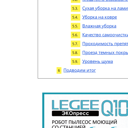
Сухая уборка на лам
Уборка на ковре
Влажная уборка
Качество самоочистк
Проходимость препя
Проезд темных покр
Уровень шума
Подводим итог