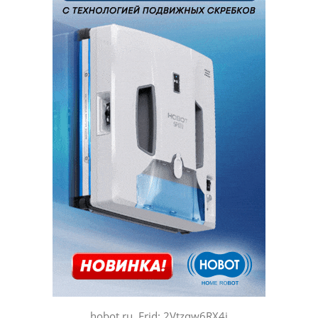
hobot.ru, Erid: 2Vtzqw6RX4j