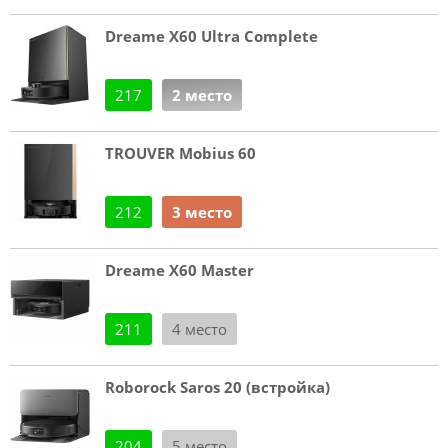
Dreame X60 Ultra Complete
217
2 место
TROUVER Mobius 60
212
3 место
Dreame X60 Master
211
4 место
Roborock Saros 20 (встройка)
204
5 место