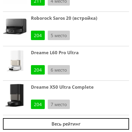
211
4 место
Roborock Saros 20 (встройка)
204
5 место
Dreame L60 Pro Ultra
204
6 место
Dreame X50 Ultra Complete
204
7 место
Весь рейтинг