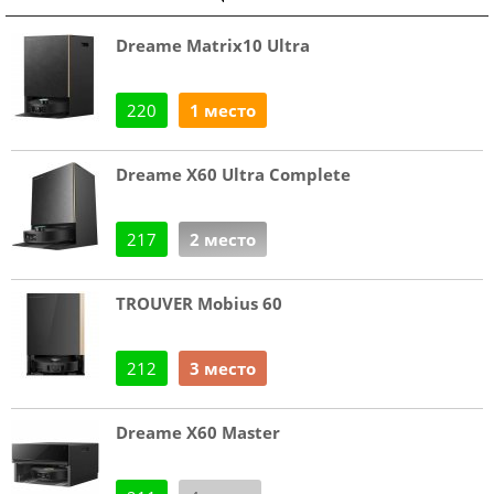
Dreame Matrix10 Ultra
220
1 место
Dreame X60 Ultra Complete
217
2 место
TROUVER Mobius 60
212
3 место
Dreame X60 Master