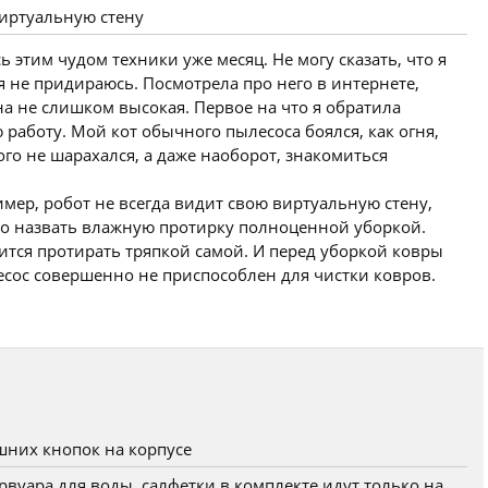
виртуальную стену
этим чудом техники уже месяц. Не могу сказать, что я
я не придираюсь. Посмотрела про него в интернете,
а не слишком высокая. Первое на что я обратила
ю работу. Мой кот обычного пылесоса боялся, как огня,
того не шарахался, а даже наоборот, знакомиться
мер, робот не всегда видит свою виртуальную стену,
жно назвать влажную протирку полноценной уборкой.
ится протирать тряпкой самой. И перед уборкой ковры
лесос совершенно не приспособлен для чистки ковров.
шних кнопок на корпусе
вуара для воды, салфетки в комплекте идут только на