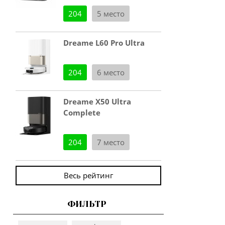
204
5 место
Dreame L60 Pro Ultra
204
6 место
Dreame X50 Ultra
Complete
204
7 место
Весь рейтинг
ФИЛЬТР