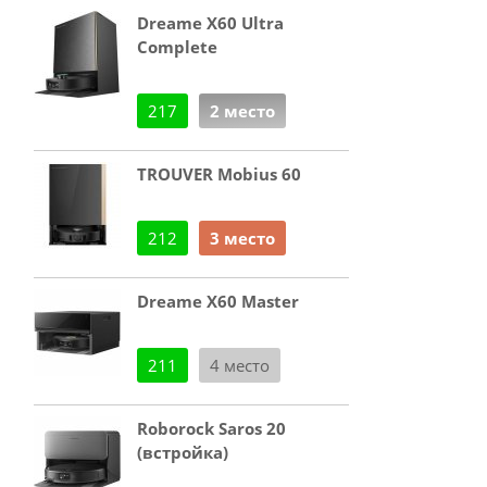
Dreame X60 Ultra
Complete
217
2 место
TROUVER Mobius 60
212
3 место
Dreame X60 Master
211
4 место
Roborock Saros 20
(встройка)