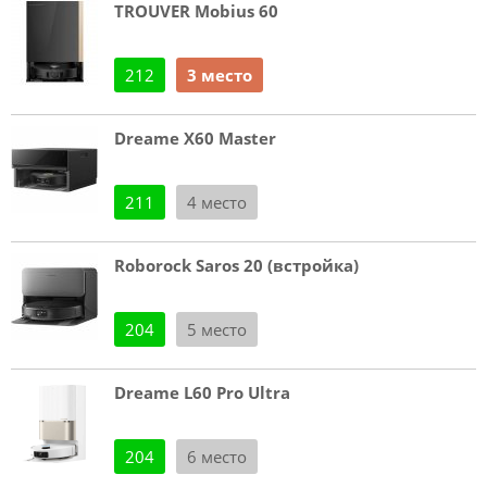
TROUVER Mobius 60
212
3 место
Dreame X60 Master
211
4 место
Roborock Saros 20 (встройка)
204
5 место
Dreame L60 Pro Ultra
204
6 место