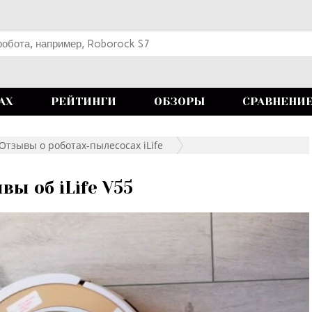
АХ
РЕЙТИНГИ
ОБЗОРЫ
СРАВНЕНИ
Отзывы о роботах-пылесосах iLife
вы об iLife V55