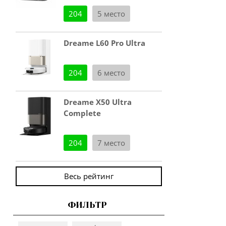
204
5 место
Dreame L60 Pro Ultra
204
6 место
Dreame X50 Ultra
Complete
204
7 место
Весь рейтинг
ФИЛЬТР