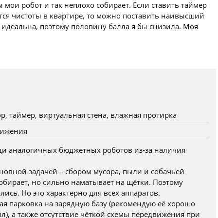
мои робот и так неплохо собирает. Если ставить таймер
ется чистоты в квартире, то можно поставить наивысший
е идеальна, поэтому половину балла я бы снизила. Моя
р, таймер, виртуальная стена, влажная протирка
вижения
ди аналогичных бюджетных роботов из-за наличия
сновной задачей – сбором мусора, пыли и собачьей
обирает, но сильно наматывает на щётки. Поэтому
лись. Но это характерно для всех аппаратов.
пая парковка на зарядную базу (рекомендую её хорошо
бил), а также отсутствие чёткой схемы передвижения при