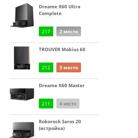
Dreame X60 Ultra
Complete
217
2 место
TROUVER Mobius 60
212
3 место
Dreame X60 Master
211
4 место
Roborock Saros 20
(встройка)