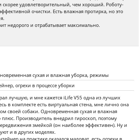
ки скорее удовлетворительный, чем хороший. Роботу-
эффективной очистки. Есть влажная протирка, но это
я.
тоит недорого и отрабатывает максимально.
дновременная сухая и влажная уборка, режимы
нер, огрехи в процессе уборки
ал лучшую, и мне кажется iLife V55 одна из лучших
есь в комплекте есть виртуальная стена, мне лично она
ком своей собаки. Одновременная сухая и влажная
но плюс. Производитель внедрил гироскоп, поэтому
передвижения змейкой (он наиболее эффективен). Ну и
уют и в других моделях.
тейнер на практике оказался маловат, есть огрехи в