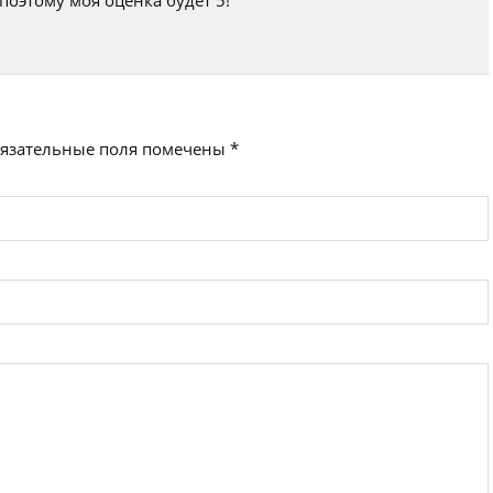
поэтому моя оценка будет 5!
язательные поля помечены
*