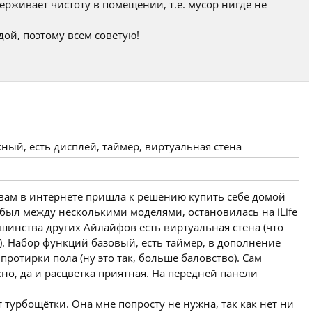
рживает чистоту в помещении, т.е. мусор нигде не
ой, поэтому всем советую!
ный, есть дисплей, таймер, виртуальная стена
ывам в интернете пришла к решению купить себе домой
 был между несколькими моделями, остановилась на iLife
ьшинства других Айлайфов есть виртуальная стена (что
. Набор функций базовый, есть таймер, в дополнение
протирки пола (ну это так, больше баловство). Сам
но, да и расцветка приятная. На передней панели
т турбощётки. Она мне попросту не нужна, так как нет ни