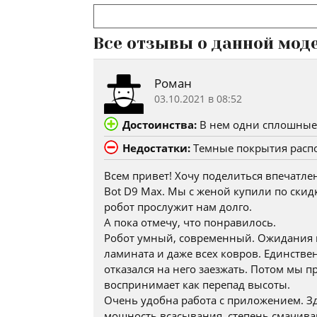
Все отзывы о данной мод
Роман
03.10.2021 в 08:52
Достоинства:
В нем одни сплошные 
Недостатки:
Темные покрытия распо
Всем привет! Хочу поделиться впечатл
Bot D9 Max. Мы с женой купили по скидк
робот прослужит нам долго.
А пока отмечу, что понравилось.
Робот умный, современный. Ожидания н
ламината и даже всех ковров. Единстве
отказался на него заезжать. Потом мы 
воспринимает как перепад высоты.
Очень удобна работа с приложением. Зд
мощность всасывания, степень смачиван