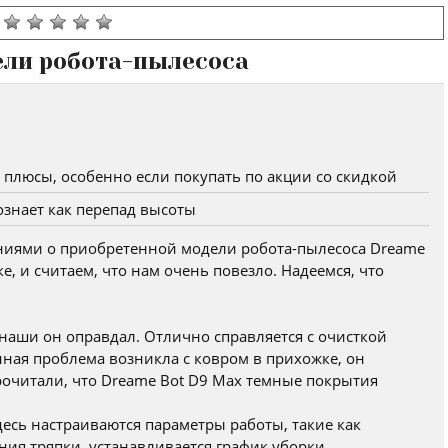
ели робота-пылесоса
плюсы, особенно если покупать по акции со скидкой
знает как перепад высоты
ениями о приобретенной модели робота-пылесоса Dreame
е, и считаем, что нам очень повезло. Надеемся, что
аши он оправдал. Отлично справляется с очисткой
нная проблема возникла с ковром в прихожке, он
прочитали, что Dreame Bot D9 Max темные покрытия
есь настраиваются параметры работы, такие как
ия тряпки, устанавливается график уборки,