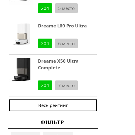
204
5 место
Dreame L60 Pro Ultra
204
6 место
Dreame X50 Ultra
Complete
204
7 место
Весь рейтинг
ФИЛЬТР