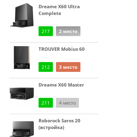
Dreame X60 Ultra
Complete
217
2 место
TROUVER Mobius 60
212
3 место
Dreame X60 Master
211
4 место
Roborock Saros 20
(встройка)