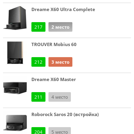
Dreame X60 Ultra Complete
217
2 место
TROUVER Mobius 60
212
3 место
Dreame X60 Master
211
4 место
Roborock Saros 20 (встройка)
204
5 место