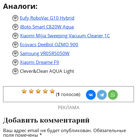
Аналоги:
Eufy RoboVac G10 Hybrid
iBoto Smart C820W Aqua
Xiaomi Mijia Sweeping Vacuum Cleaner 1C
Ecovacs DeeBot OZMO 900
Samsung VR05R5050W
Xiaomi Dreame F9
Clever&Clean AQUA Light
(
1
голосов)
РЕКЛАМА
Добавить комментарий
Ваш адрес email не будет опубликован.
Обязательные
поля помечены
*