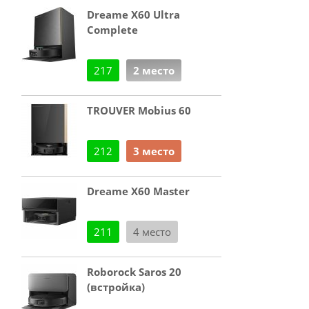
Dreame X60 Ultra
Complete
217
2 место
TROUVER Mobius 60
212
3 место
Dreame X60 Master
211
4 место
Roborock Saros 20
(встройка)