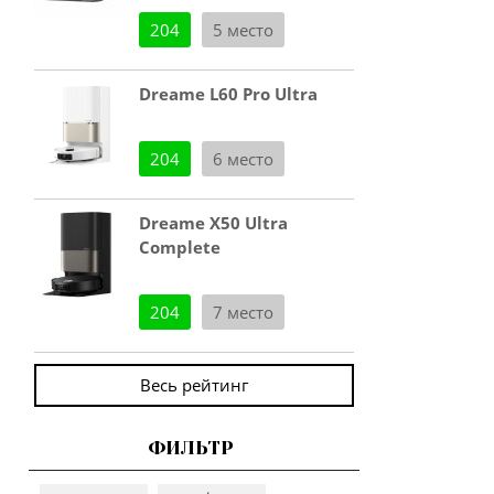
204
5 место
Dreame L60 Pro Ultra
204
6 место
Dreame X50 Ultra
Complete
204
7 место
Весь рейтинг
ФИЛЬТР