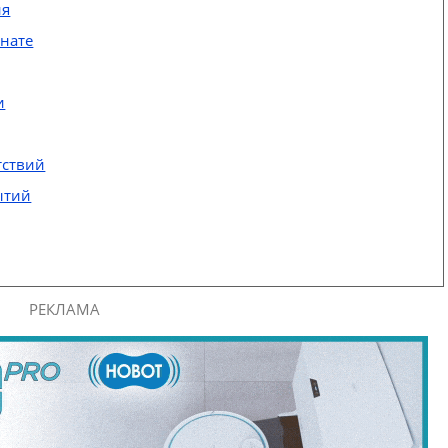
ия
инате
и
тствий
ытий
РЕКЛАМА