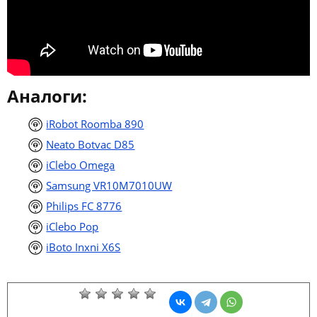
Аналоги:
iRobot Roomba 890
Neato Botvac D85
iClebo Omega
Samsung VR10M7010UW
Philips FC 8776
iClebo Pop
iBoto Inxni X6S