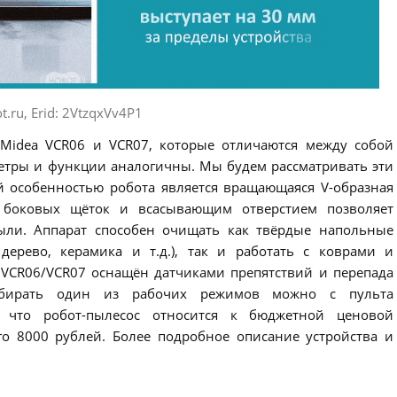
t.ru, Erid: 2VtzqxVv4P1
Midea VCR06 и VCR07, которые отличаются между собой
метры и функции аналогичны. Мы будем рассматривать эти
й особенностью робота является вращающаяся V-образная
й боковых щёток и всасывающим отверстием позволяет
ыли. Аппарат способен очищать как твёрдые напольные
дерево, керамика и т.д.), так и работать с коврами и
VCR06/VCR07 оснащён датчиками препятствий и перепада
бирать один из рабочих режимов можно с пульта
, что робот-пылесос относится к бюджетной ценовой
его 8000 рублей. Более подробное описание устройства и