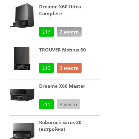
Dreame X60 Ultra
Complete
217
2 место
TROUVER Mobius 60
212
3 место
Dreame X60 Master
211
4 место
Roborock Saros 20
(встройка)