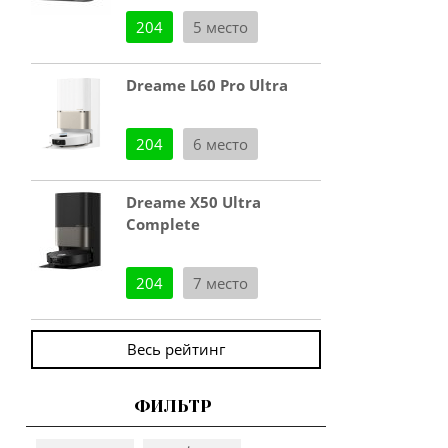
204
5 место
Dreame L60 Pro Ultra
204
6 место
Dreame X50 Ultra
Complete
204
7 место
Весь рейтинг
ФИЛЬТР