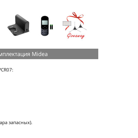
мплектация Midea
VCR07:
ара запасных).