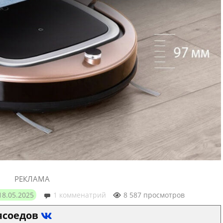
РЕКЛАМА
18.05.2025
1 комменатрий
8 587 просмотров
ясоедов