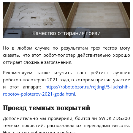
Качество оттирания грязи
Но в любом случае по результатам трех тестов могу
сказать, что этот робот-полотер действительно хорошо
оттирает сложные загрязнения.
Рекомендуем также изучить наш рейтинг лучших
роботов-полотеров 2021 года, в котором принял участие
и этот аппарат:
https://robotobzor.ru/rejtingi/5-luchshih-
robotov-poloterov-2021-goda.html
.
Проезд темных покрытий
Дополнительно мы проверили, боится ли SWDK ZDG300
темных покрытий, распознавая их перепадами высоты.
Нет, с этим проблем нет у робота.