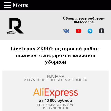
Меню
Обзор и тест роботов-
пылесосов
Liectroux ZK901: недорогой робот-
пылесос с лидаром и влажной
уборкой
РЕКЛАМА
АКТУАЛЬНЫЕ ЦЕНЫ В МАГАЗИНАХ
от 40 000 рублей
ООО "АЛИБАБА.КОМ (РУ)"
ИНН 7703380158