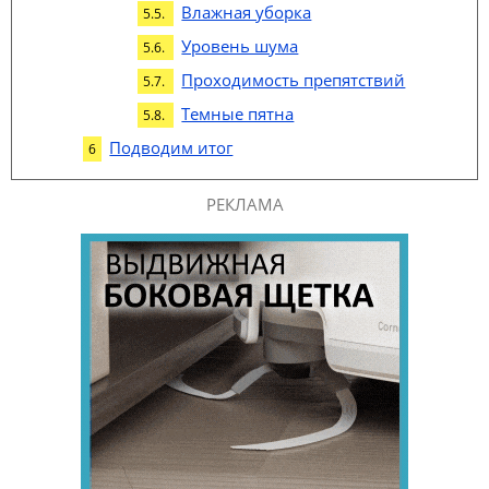
Влажная уборка
Уровень шума
Проходимость препятствий
Темные пятна
Подводим итог
РЕКЛАМА